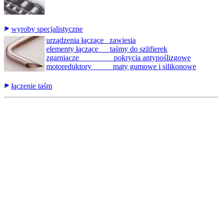
wyroby specjalistyczne
urządzenia łączące zawiesia
elementy łączące taśmy do szlifierek
zgarniacze pokrycia antypoślizgowe
motoreduktory maty gumowe i silikonowe
łączenie taśm